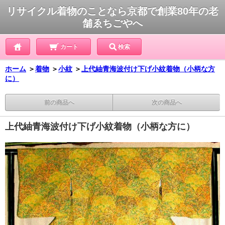
リサイクル着物のことなら京都で創業80年の老
舗ゑちごやへ
カート
検索
ホーム
＞
着物
＞
小紋
＞
上代紬青海波付け下げ小紋着物（小柄な方
に）
前の商品へ
次の商品へ
上代紬青海波付け下げ小紋着物（小柄な方に）