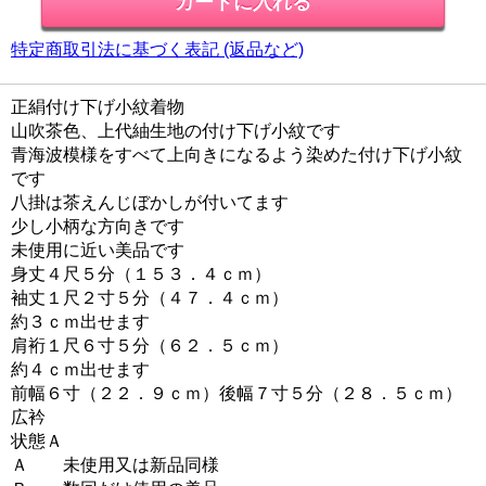
特定商取引法に基づく表記 (返品など)
正絹付け下げ小紋着物
山吹茶色、上代紬生地の付け下げ小紋です
青海波模様をすべて上向きになるよう染めた付け下げ小紋
です
八掛は茶えんじぼかしが付いてます
少し小柄な方向きです
未使用に近い美品です
身丈４尺５分（１５３．４ｃｍ）
袖丈１尺２寸５分（４７．４ｃｍ）
約３ｃｍ出せます
肩裄１尺６寸５分（６２．５ｃｍ）
約４ｃｍ出せます
前幅６寸（２２．９ｃｍ）後幅７寸５分（２８．５ｃｍ）
広衿
状態Ａ
Ａ 未使用又は新品同様