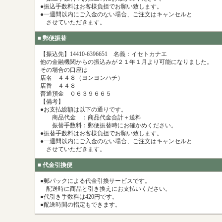
●振込手数料はお客様負担でお願い致します。
●一週間以内にご入金のない場合、ご注文はキャンセルと
させていただきます。
■ 郵便振替
【振込先】14410-6396651 名義：イセトカナエ
他の金融機関からの振込みが２１年１月より可能になりました。
その場合の口座は
店名 ４４８（ヨンヨンハチ）
店番 ４４８
普通預金 ０６３９６６５
【備考】
●お支払総額は以下の通りです。
商品代金 ：商品代金合計＋送料
振替手数料：郵便振替時にお確かめください。
●振替手数料はお客様負担でお願い致します。
●一週間以内にご入金のない場合、ご注文はキャンセルと
させていただきます。
■ 代金引換便
●郵パックによる代金引換サービスです。
配送時に商品と引き換えにお支払いください。
●代引き手数料は420円です。
●配送時間の指定もできます。