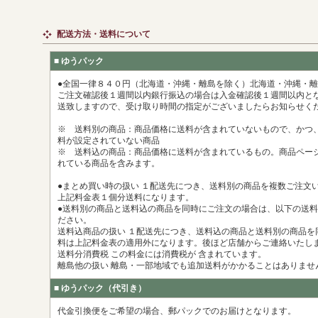
配送方法・送料について
■ ゆうパック
●全国一律８４０円（北海道・沖縄・離島を除く）北海道・沖縄・
ご注文確認後１週間以内銀行振込の場合は入金確認後１週間以内とな
送致しますので、受け取り時間の指定がございましたらお知らせく
※ 送料別の商品：商品価格に送料が含まれていないもので、かつ
料が設定されていない商品
※ 送料込の商品：商品価格に送料が含まれているもの。商品ペー
れている商品を含みます。
●まとめ買い時の扱い １配送先につき、送料別の商品を複数ご注文い
上記料金表１個分送料になります。
●送料別の商品と送料込の商品を同時にご注文の場合は、以下の送
ださい。
送料込商品の扱い １配送先につき、送料込の商品と送料別の商品を
料は上記料金表の適用外になります。後ほど店舗からご連絡いたし
送料分消費税 この料金には消費税が 含まれています。
離島他の扱い 離島・一部地域でも追加送料がかかることはありませ
■ ゆうパック（代引き）
代金引換便をご希望の場合、郵パックでのお届けとなります。