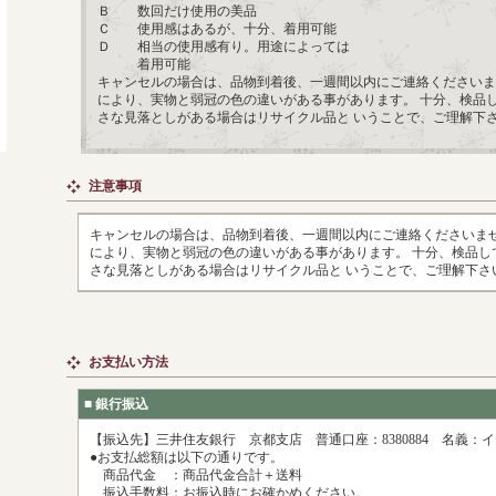
Ｂ 数回だけ使用の美品
Ｃ 使用感はあるが、十分、着用可能
Ｄ 相当の使用感有り。用途によっては
着用可能
キャンセルの場合は、品物到着後、一週間以内にご連絡くださいま
により、実物と弱冠の色の違いがある事があります。 十分、検品
さな見落としがある場合はリサイクル品と いうことで、ご理解下
注意事項
キャンセルの場合は、品物到着後、一週間以内にご連絡くださいませ
により、実物と弱冠の色の違いがある事があります。 十分、検品し
さな見落としがある場合はリサイクル品と いうことで、ご理解下さ
お支払い方法
■ 銀行振込
【振込先】三井住友銀行 京都支店 普通口座：8380884 名義
●お支払総額は以下の通りです。
商品代金 ：商品代金合計＋送料
振込手数料：お振込時にお確かめください。