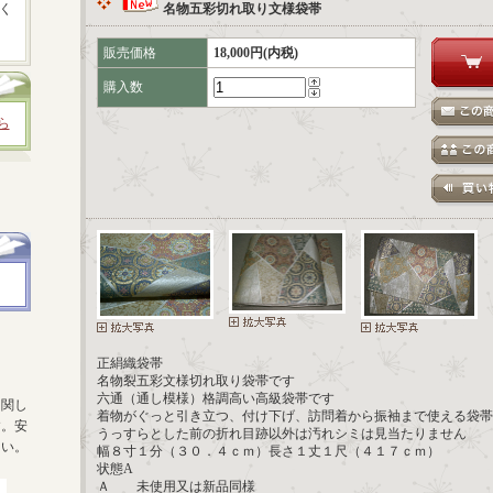
く
名物五彩切れ取り文様袋帯
販売価格
18,000円(内税)
購入数
ら
正絹織袋帯
名物裂五彩文様切れ取り袋帯です
六通（通し模様）格調高い高級袋帯です
に関し
着物がぐっと引き立つ、付け下げ、訪問着から振袖まで使える袋帯
す。安
うっすらとした前の折れ目跡以外は汚れシミは見当たりません
さい。
幅８寸１分（３０．４ｃｍ）長さ１丈１尺（４１７ｃｍ）
状態A
Ａ 未使用又は新品同様