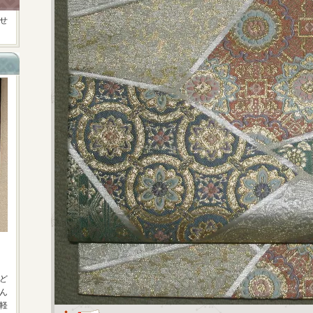
せ
ど
ん
軽