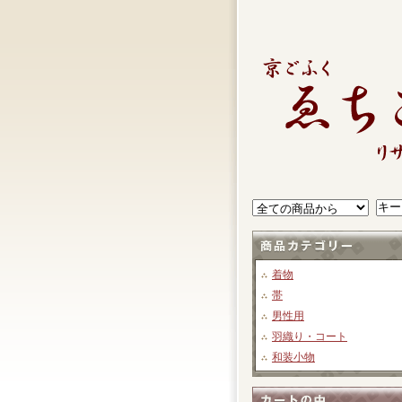
着物
帯
男性用
羽織り・コート
和装小物