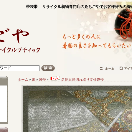
帯袋帯 リサイクル着物専門店のゑちごやでお客様好みの着
ホーム
»
帯
»
袋帯
»
名物五彩切れ取り文様袋帯