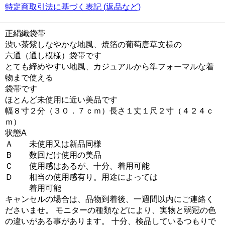
特定商取引法に基づく表記 (返品など)
正絹織袋帯
渋い茶紫しなやかな地風、焼箔の葡萄唐草文様の
六通（通し模様）袋帯です
とても締めやすい地風、カジュアルから準フォーマルな着
物まで使える
袋帯です
ほとんど未使用に近い美品です
幅８寸２分（３０．７ｃｍ）長さ１丈１尺２寸（４２４ｃ
ｍ）
状態A
Ａ 未使用又は新品同様
Ｂ 数回だけ使用の美品
Ｃ 使用感はあるが、十分、着用可能
Ｄ 相当の使用感有り。用途によっては
着用可能
キャンセルの場合は、品物到着後、一週間以内にご連絡く
ださいませ。 モニターの種類などにより、実物と弱冠の色
の違いがある事があります。 十分、検品しているつもりで