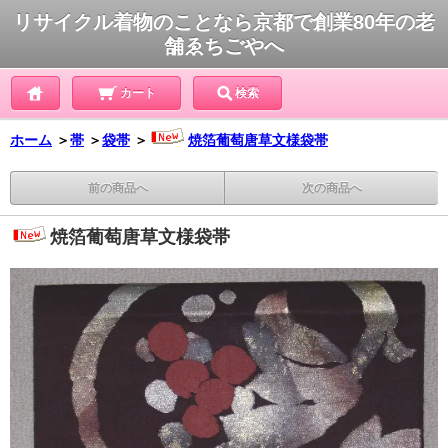
リサイクル着物のことなら京都で創業80年の老
舗ゑちごやへ
カート
検索
ホーム
＞
帯
＞
袋帯
＞
焼箔葡萄唐草文様袋帯
前の商品へ
次の商品へ
焼箔葡萄唐草文様袋帯