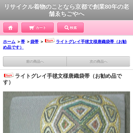
リサイクル着物のことなら京都で創業80年の老
舗ゑちごやへ
カート
検索
ホーム
＞
帯
＞
袋帯
＞
ライトグレイ手毬文様唐織袋帯（お勧
め品です）
前の商品へ
次の商品へ
ライトグレイ手毬文様唐織袋帯（お勧め品で
す）