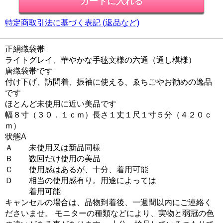
特定商取引法に基づく表記 (返品など)
正絹織袋帯
ライトグレイ、華やかな手毬文様の六通（通し模様）
唐織袋帯です
付け下げ、訪問着、振袖に使える、ゑちごやお勧めの逸品
です
ほとんど未使用に近い美品です
幅８寸（３０．１ｃｍ）長さ１丈１尺１寸５分（４２０ｃ
ｍ）
状態A
Ａ 未使用又は新品同様
Ｂ 数回だけ使用の美品
Ｃ 使用感はあるが、十分、着用可能
Ｄ 相当の使用感有り。用途によっては
着用可能
キャンセルの場合は、品物到着後、一週間以内にご連絡く
ださいませ。 モニターの種類などにより、実物と弱冠の色