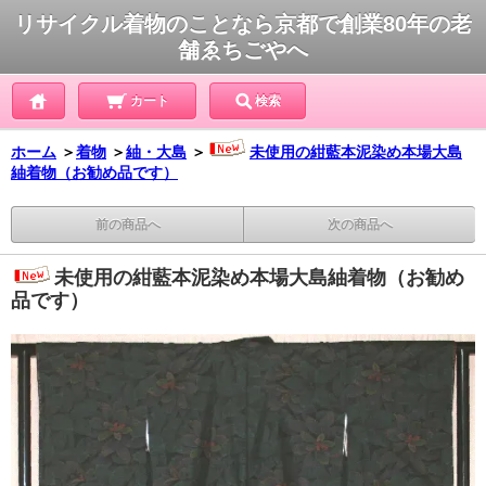
リサイクル着物のことなら京都で創業80年の老
舗ゑちごやへ
カート
検索
ホーム
＞
着物
＞
紬・大島
＞
未使用の紺藍本泥染め本場大島
紬着物（お勧め品です）
前の商品へ
次の商品へ
未使用の紺藍本泥染め本場大島紬着物（お勧め
品です）