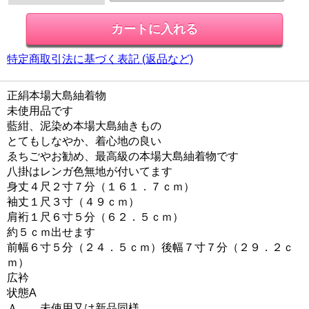
特定商取引法に基づく表記 (返品など)
正絹本場大島紬着物
未使用品です
藍紺、泥染め本場大島紬きもの
とてもしなやか、着心地の良い
ゑちごやお勧め、最高級の本場大島紬着物です
八掛はレンガ色無地が付いてます
身丈４尺２寸７分（１６１．７ｃｍ）
袖丈１尺３寸（４９ｃｍ）
肩裄１尺６寸５分（６２．５ｃｍ）
約５ｃｍ出せます
前幅６寸５分（２４．５ｃｍ）後幅７寸７分（２９．２ｃ
ｍ）
広衿
状態A
Ａ 未使用又は新品同様