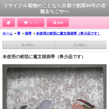
リサイクル着物のことなら京都で創業80年の老
舗ゑちごやへ
カート
検索
ホーム
＞
帯
＞
袋帯
＞
未使用の籾箔に鴛文様袋帯（希少品です）
前の商品へ
次の商品へ
未使用の籾箔に鴛文様袋帯（希少品です）