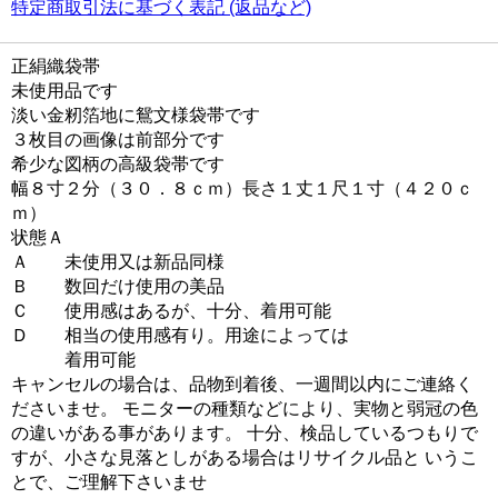
特定商取引法に基づく表記 (返品など)
正絹織袋帯
未使用品です
淡い金籾箔地に鴛文様袋帯です
３枚目の画像は前部分です
希少な図柄の高級袋帯です
幅８寸２分（３０．８ｃｍ）長さ１丈１尺１寸（４２０ｃ
ｍ）
状態Ａ
Ａ 未使用又は新品同様
Ｂ 数回だけ使用の美品
Ｃ 使用感はあるが、十分、着用可能
Ｄ 相当の使用感有り。用途によっては
着用可能
キャンセルの場合は、品物到着後、一週間以内にご連絡く
ださいませ。 モニターの種類などにより、実物と弱冠の色
の違いがある事があります。 十分、検品しているつもりで
すが、小さな見落としがある場合はリサイクル品と いうこ
とで、ご理解下さいませ