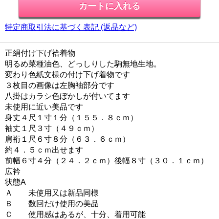
特定商取引法に基づく表記 (返品など)
正絹付け下げ袷着物
明るめ菜種油色、どっしりした駒無地生地。
変わり色紙文様の付け下げ着物です
３枚目の画像は左胸袖部分です
八掛はカラシ色ぼかしが付いてます
未使用に近い美品です
身丈４尺１寸１分（１５５．８ｃｍ）
袖丈１尺３寸（４９ｃｍ）
肩裄１尺６寸８分（６３．６ｃｍ）
約４．５ｃｍ出せます
前幅６寸４分（２４．２ｃｍ）後幅８寸（３０．１ｃｍ）
広衿
状態A
Ａ 未使用又は新品同様
Ｂ 数回だけ使用の美品
Ｃ 使用感はあるが、十分、着用可能