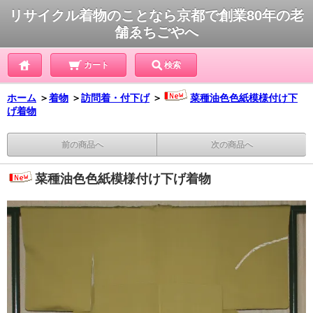
リサイクル着物のことなら京都で創業80年の老
舗ゑちごやへ
カート
検索
ホーム
＞
着物
＞
訪問着・付下げ
＞
菜種油色色紙模様付け下
げ着物
前の商品へ
次の商品へ
菜種油色色紙模様付け下げ着物