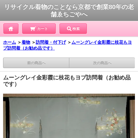
リサイクル着物のことなら京都で創業80年の老
舗ゑちごやへ
カート
検索
ホーム
＞
着物
＞
訪問着・付下げ
＞
ムーングレイ金彩霞に枝花もヨ
プ訪問着（お勧め品です）
前の商品へ
次の商品へ
ムーングレイ金彩霞に枝花もヨプ訪問着（お勧め品
です）