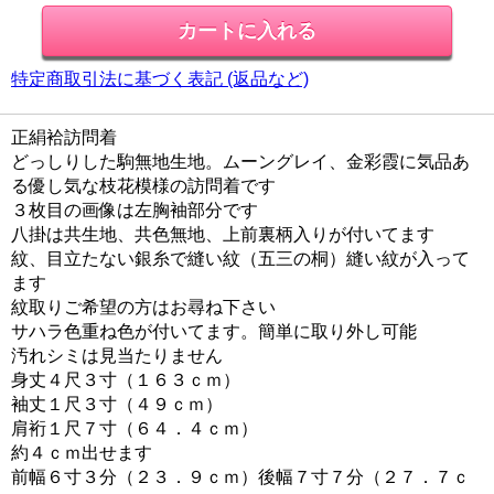
特定商取引法に基づく表記 (返品など)
正絹袷訪問着
どっしりした駒無地生地。ムーングレイ、金彩霞に気品あ
る優し気な枝花模様の訪問着です
３枚目の画像は左胸袖部分です
八掛は共生地、共色無地、上前裏柄入りが付いてます
紋、目立たない銀糸で縫い紋（五三の桐）縫い紋が入って
ます
紋取りご希望の方はお尋ね下さい
サハラ色重ね色が付いてます。簡単に取り外し可能
汚れシミは見当たりません
身丈４尺３寸（１６３ｃｍ）
袖丈１尺３寸（４９ｃｍ）
肩裄１尺７寸（６４．４ｃｍ）
約４ｃｍ出せます
前幅６寸３分（２３．９ｃｍ）後幅７寸７分（２７．７ｃ