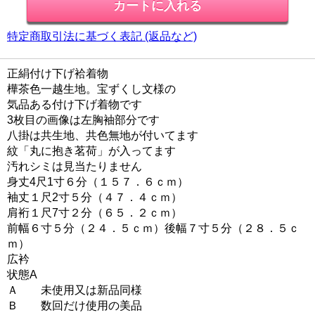
特定商取引法に基づく表記 (返品など)
正絹付け下げ袷着物
樺茶色一越生地。宝ずくし文様の
気品ある付け下げ着物です
3枚目の画像は左胸袖部分です
八掛は共生地、共色無地が付いてます
紋「丸に抱き茗荷」が入ってます
汚れシミは見当たりません
身丈4尺1寸６分（１５７．６ｃｍ）
袖丈１尺2寸５分（４７．４ｃｍ）
肩裄１尺7寸２分（６５．２ｃｍ）
前幅６寸５分（２４．５ｃｍ）後幅７寸５分（２８．５ｃ
ｍ）
広衿
状態A
Ａ 未使用又は新品同様
Ｂ 数回だけ使用の美品