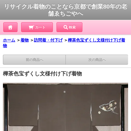
リサイクル着物のことなら京都で創業80年の老
舗ゑちごやへ
カート
検索
ホーム
＞
着物
＞
訪問着・付下げ
＞
樺茶色宝ずくし文様付け下げ着
物
前の商品へ
次の商品へ
樺茶色宝ずくし文様付け下げ着物