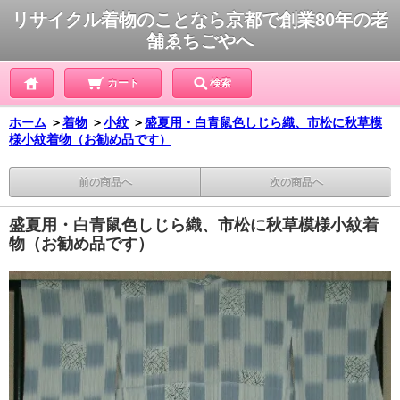
リサイクル着物のことなら京都で創業80年の老
舗ゑちごやへ
カート
検索
ホーム
＞
着物
＞
小紋
＞
盛夏用・白青鼠色しじら織、市松に秋草模
様小紋着物（お勧め品です）
前の商品へ
次の商品へ
盛夏用・白青鼠色しじら織、市松に秋草模様小紋着
物（お勧め品です）