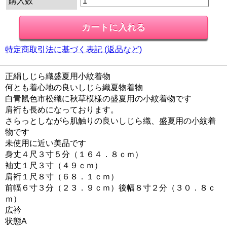
購入数
特定商取引法に基づく表記 (返品など)
正絹しじら織盛夏用小紋着物
何とも着心地の良いしじら織夏物着物
白青鼠色市松織に秋草模様の盛夏用の小紋着物です
肩裄も長めになっております。
さらっとしながら肌触りの良いしじら織、盛夏用の小紋着
物です
未使用に近い美品です
身丈４尺３寸５分（１６４．８ｃｍ）
袖丈１尺３寸（４９ｃｍ）
肩裄１尺８寸（６８．１ｃｍ）
前幅６寸３分（２３．９ｃｍ）後幅８寸２分（３０．８ｃ
ｍ）
広衿
状態A