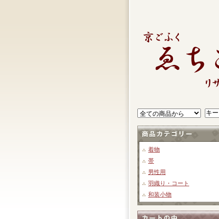
着物
帯
男性用
羽織り・コート
和装小物