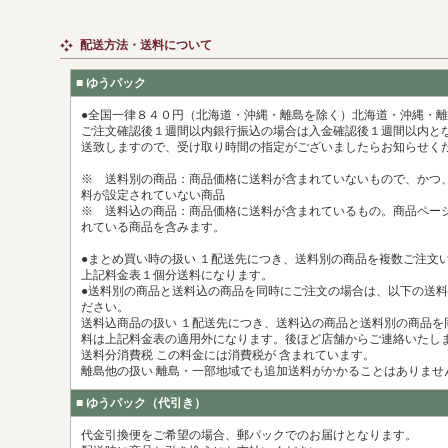
配送方法・送料について
■ ゆうパック
●全国一律８４０円（北海道・沖縄・離島を除く）北海道・沖縄・
ご注文確認後１週間以内銀行振込の場合は入金確認後１週間以内とな
送致しますので、受け取り時間の指定がございましたらお知らせく
※ 送料別の商品：商品価格に送料が含まれていないもので、かつ
料が設定されていない商品
※ 送料込の商品：商品価格に送料が含まれているもの。商品ペー
れている商品を含みます。
●まとめ買い時の扱い １配送先につき、送料別の商品を複数ご注文い
上記料金表１個分送料になります。
●送料別の商品と送料込の商品を同時にご注文の場合は、以下の送
ださい。
送料込商品の扱い １配送先につき、送料込の商品と送料別の商品を
料は上記料金表の適用外になります。後ほど店舗からご連絡いたし
送料分消費税 この料金には消費税が 含まれています。
離島他の扱い 離島・一部地域でも追加送料がかかることはありませ
■ ゆうパック（代引き）
代金引換便をご希望の場合、郵パックでのお届けとなります。