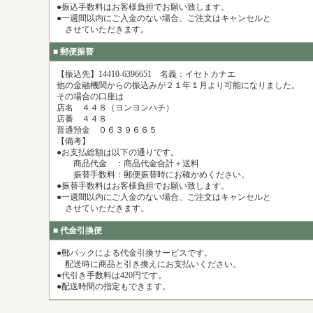
●振込手数料はお客様負担でお願い致します。
●一週間以内にご入金のない場合、ご注文はキャンセルと
させていただきます。
■ 郵便振替
【振込先】14410-6396651 名義：イセトカナエ
他の金融機関からの振込みが２１年１月より可能になりました。
その場合の口座は
店名 ４４８（ヨンヨンハチ）
店番 ４４８
普通預金 ０６３９６６５
【備考】
●お支払総額は以下の通りです。
商品代金 ：商品代金合計＋送料
振替手数料：郵便振替時にお確かめください。
●振替手数料はお客様負担でお願い致します。
●一週間以内にご入金のない場合、ご注文はキャンセルと
させていただきます。
■ 代金引換便
●郵パックによる代金引換サービスです。
配送時に商品と引き換えにお支払いください。
●代引き手数料は420円です。
●配送時間の指定もできます。