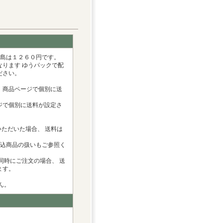
離島は１２６０円です。
ります ゆうパックで配
ださい。
、商品ページで個別に送
ジで個別に送料が設定さ
ただいた場合、 送料は
料込商品の扱いもご参照く
同時にご注文の場合、 送
ます。
ん。