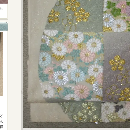
せ
ど
ん
軽