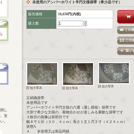
未使用のアンバーホワイト半円文様袋帯（希少品です）
く
販売価格
16,650円(内税)
購入数
ら
正絹織袋帯
未使用品です
アンバーホワイト半円文様の六通（通し模様）袋帯です
に関し
大胆で希少な文様の、着物合わせが楽しみる素敵な袋帯です
す。安
３枚目の画像は前部分です
さい。
幅８寸１分（３０．４ｃｍ）長さ１丈１尺２寸（４２４ｃｍ）
状態A
Ａ 未使用又は新品同様