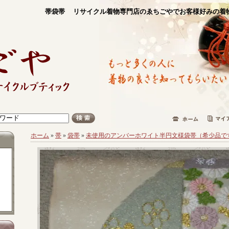
帯袋帯 リサイクル着物専門店のゑちごやでお客様好みの着
ホーム
»
帯
»
袋帯
»
未使用のアンバーホワイト半円文様袋帯（希少品で