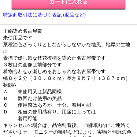
特定商取引法に基づく表記 (返品など)
正絹染め名古屋帯
未使用品です
菜種油色ざっくりとしながらしなやかな地風、地厚の生地
に
素描で優し気な枝花模様を染めた名古屋帯です
３枚目の画像は前部分です
着物合わせが楽しめるおしゃれな名古屋帯です
幅８寸２分（３０．８ｃｍ）長さ９尺７寸（３６７ｃｍ）
状態A
Ａ 未使用又は新品同様
Ｂ 数回だけ使用の美品
Ｃ 使用感はあるが、十分、着用可能
Ｄ 相当の使用感有り。用途によっては
着用可能
キャンセルの場合は、品物到着後、一週間以内にご連絡く
ださいませ。 モニターの種類などにより、実物と弱冠の色