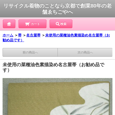
リサイクル着物のことなら京都で創業80年の老
舗ゑちごやへ
カート
検索
ホーム
＞
帯
＞
名古屋帯
＞
未使用の菜種油色素描染め名古屋帯（お
勧め品です）
前の商品へ
次の商品へ
未使用の菜種油色素描染め名古屋帯（お勧め品で
す）