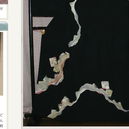
せ
ど
ん
軽