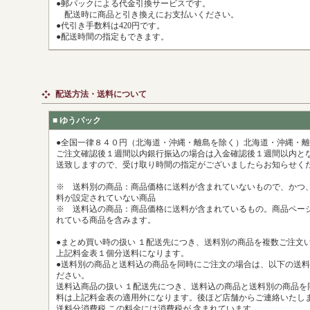
●郵パックによる代金引換サービスです。
配送時に商品と引き換えにお支払いください。
●代引き手数料は420円です。
●配送時間の指定もできます。
配送方法・送料について
■ ゆうパック
●全国一律８４０円（北海道・沖縄・離島を除く）北海道・沖縄・
ご注文確認後１週間以内銀行振込の場合は入金確認後１週間以内とな
送致しますので、受け取り時間の指定がございましたらお知らせく
※ 送料別の商品：商品価格に送料が含まれていないもので、かつ
料が設定されていない商品
※ 送料込の商品：商品価格に送料が含まれているもの。商品ペー
れている商品を含みます。
●まとめ買い時の扱い １配送先につき、送料別の商品を複数ご注文い
上記料金表１個分送料になります。
●送料別の商品と送料込の商品を同時にご注文の場合は、以下の送
ださい。
送料込商品の扱い １配送先につき、送料込の商品と送料別の商品を
料は上記料金表の適用外になります。後ほど店舗からご連絡いたし
送料分消費税 この料金には消費税が 含まれています。