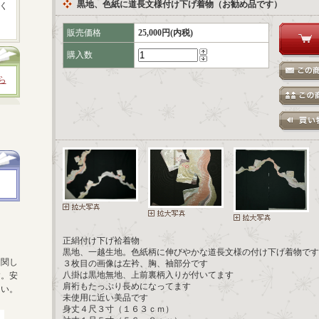
黒地、色紙に道長文様付け下げ着物（お勧め品です）
く
販売価格
25,000円(内税)
購入数
ら
正絹付け下げ袷着物
黒地、一越生地。色紙柄に伸びやかな道長文様の付け下げ着物です
に関し
３枚目の画像は左衿、胸、袖部分です
八掛は黒地無地、上前裏柄入りが付いてます
す。安
肩裄もたっぷり長めになってます
さい。
未使用に近い美品です
身丈４尺３寸（１６３ｃｍ）