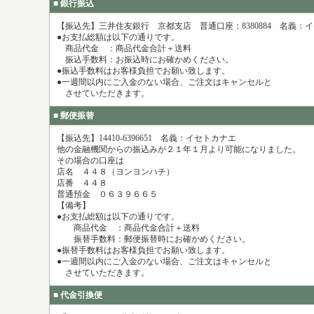
■ 銀行振込
【振込先】三井住友銀行 京都支店 普通口座：8380884 名義
●お支払総額は以下の通りです。
商品代金 ：商品代金合計＋送料
振込手数料：お振込時にお確かめください。
●振込手数料はお客様負担でお願い致します。
●一週間以内にご入金のない場合、ご注文はキャンセルと
させていただきます。
■ 郵便振替
【振込先】14410-6396651 名義：イセトカナエ
他の金融機関からの振込みが２１年１月より可能になりました。
その場合の口座は
店名 ４４８（ヨンヨンハチ）
店番 ４４８
普通預金 ０６３９６６５
【備考】
●お支払総額は以下の通りです。
商品代金 ：商品代金合計＋送料
振替手数料：郵便振替時にお確かめください。
●振替手数料はお客様負担でお願い致します。
●一週間以内にご入金のない場合、ご注文はキャンセルと
させていただきます。
■ 代金引換便