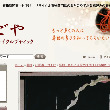
着物訪問着・付下げ リサイクル着物専門店のゑちごやでお客様好みの着
ホーム
»
着物
»
訪問着・付下げ
»
黒地、色紙に道長文様付け下げ着物（