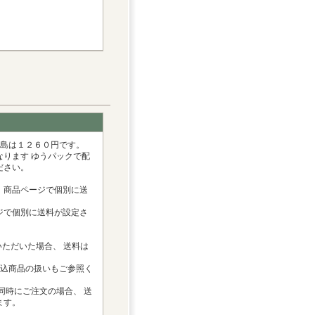
離島は１２６０円です。
ります ゆうパックで配
ださい。
、商品ページで個別に送
ジで個別に送料が設定さ
ただいた場合、 送料は
料込商品の扱いもご参照く
同時にご注文の場合、 送
ます。