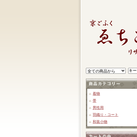
着物
帯
男性用
羽織り・コート
和装小物