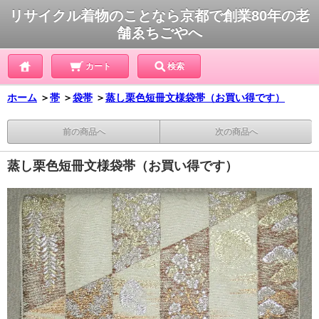
リサイクル着物のことなら京都で創業80年の老
舗ゑちごやへ
カート
検索
ホーム
＞
帯
＞
袋帯
＞
蒸し栗色短冊文様袋帯（お買い得です）
前の商品へ
次の商品へ
蒸し栗色短冊文様袋帯（お買い得です）