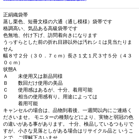
正絹織袋帯
蒸し栗色、短冊文様の六通（通し模様）袋帯です
格調高い、気品ある高級袋帯です
色無地、付け下げ、訪問着向きになります
うっすらとした前の折れ目跡以外は汚れシミは見当たりま
せん
幅８寸２分（３０．７ｃｍ）長さ１丈１尺３寸５分（４３
０ｃｍ）
状態A
Ａ 未使用又は新品同様
Ｂ 数回だけ使用の美品
Ｃ 使用感はあるが、十分、着用可能
Ｄ 相当の使用感有り。用途によっては
着用可能
キャンセルの場合は、品物到着後、一週間以内にご連絡く
ださいませ。 モニターの種類などにより、実物と弱冠の色
の違いがある事があります。 十分、検品しているつもりで
すが、小さな見落としがある場合はリサイクル品と いうこ
とで、ご理解下さいませ