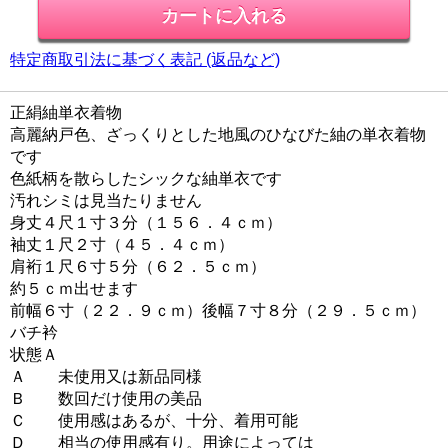
特定商取引法に基づく表記 (返品など)
正絹紬単衣着物
高麗納戸色、ざっくりとした地風のひなびた紬の単衣着物
です
色紙柄を散らしたシックな紬単衣です
汚れシミは見当たりません
身丈４尺１寸３分（１５６．４ｃｍ）
袖丈１尺２寸（４５．４ｃｍ）
肩裄１尺６寸５分（６２．５ｃｍ）
約５ｃｍ出せます
前幅６寸（２２．９ｃｍ）後幅７寸８分（２９．５ｃｍ）
バチ衿
状態Ａ
Ａ 未使用又は新品同様
Ｂ 数回だけ使用の美品
Ｃ 使用感はあるが、十分、着用可能
Ｄ 相当の使用感有り。用途によっては