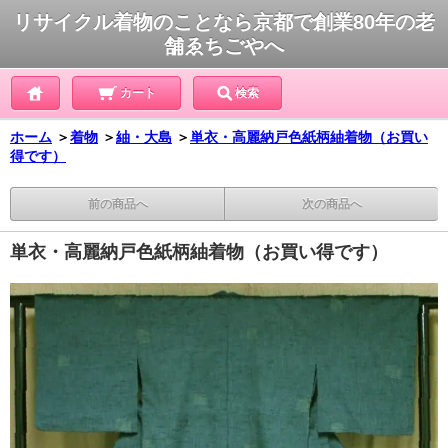
リサイクル着物のことなら京都で創業80年の老
舗ゑちごやへ
カート
検索
ホーム
＞
着物
＞
紬・大島
＞
単衣・高麗納戸色紙柄紬着物（お買い
得です）
前の商品へ
次の商品へ
単衣・高麗納戸色紙柄紬着物（お買い得です）