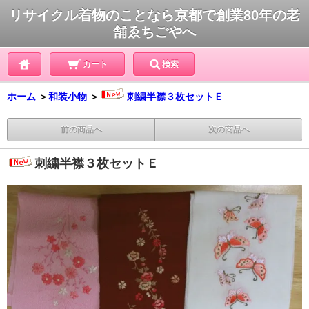
リサイクル着物のことなら京都で創業80年の老
舗ゑちごやへ
カート
検索
ホーム
＞
和装小物
＞
刺繍半襟３枚セットＥ
前の商品へ
次の商品へ
刺繍半襟３枚セットＥ