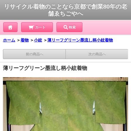
リサイクル着物のことなら京都で創業80年の老
舗ゑちごやへ
カート
検索
ホーム
＞
着物
＞
小紋
＞
薄リーフグリーン墨流し柄小紋着物
前の商品へ
次の商品へ
薄リーフグリーン墨流し柄小紋着物