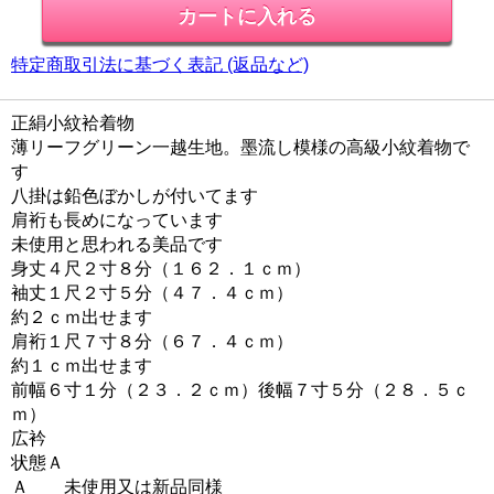
特定商取引法に基づく表記 (返品など)
正絹小紋袷着物
薄リーフグリーン一越生地。墨流し模様の高級小紋着物で
す
八掛は鉛色ぼかしが付いてます
肩裄も長めになっています
未使用と思われる美品です
身丈４尺２寸８分（１６２．１ｃｍ）
袖丈１尺２寸５分（４７．４ｃｍ）
約２ｃｍ出せます
肩裄１尺７寸８分（６７．４ｃｍ）
約１ｃｍ出せます
前幅６寸１分（２３．２ｃｍ）後幅７寸５分（２８．５ｃ
ｍ）
広衿
状態Ａ
Ａ 未使用又は新品同様